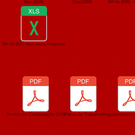
Nov/2019
Dez/2019
RP-14 2019 -
RP-14 2019 Recursos Próprios
Documentos 2018
Termo de Colaboração 2018
Plano de Trabalho
Regulamento 
Prestação de Conta